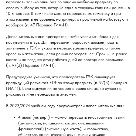
пересдать только один раз по одному учебному предмету по
своему выбору из тех, которые сдал в текущем году или ранее – в
10-м классе. В том числе можно пересдать математику и при
этом изменить ее уровень, например, с профильной на базовую и
наоборот (п. 47 Порядка ГИА-11).
Дополнительные дни пригодятся, чтобы увеличить баллы для
поступления в вуз. Для пересдачи подросток должен подать
заявление в ГЭК и указать пересдаваемый предмет, а также
уровень математики, если решил пересдать ее. Срок – не ранее
шести и не позднее двух рабочих дней до повторного экзамена
(п. 97(2) Порядка ГИА-11).
Предупредите учеников, что председатель ГЭК аннулирует
предыдущий результат ЕГЭ по этому предмету (п. 97(3) Порядка
ГИА-11). Если выпускник не уверен в своих силах, то лучше не
рисковать и не пересдавать экзамен.
В 2023/2024 учебном году предусмотрели дополнительные дни:
4 июля (четверг) – можно пересдать иностранные языки
(английский, испанский, китайский, немецкий,
французский) (письменную часть), информатику,
обществознание, русский язык, физику, химию;