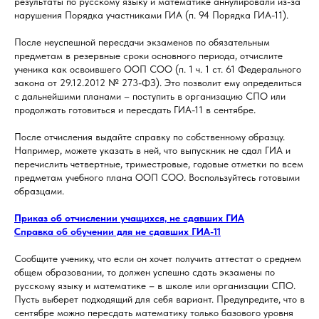
результаты по русскому языку и математике аннулировали из-за
нарушения Порядка участниками ГИА (п. 94 Порядка ГИА-11).
После неуспешной пересдачи экзаменов по обязательным
предметам в резервные сроки основного периода, отчислите
ученика как освоившего ООП СОО (п. 1 ч. 1 ст. 61 Федерального
закона от 29.12.2012 № 273-ФЗ). Это позволит ему определиться
с дальнейшими планами – поступить в организацию СПО или
продолжать готовиться и пересдать ГИА-11 в сентябре.
После отчисления выдайте справку по собственному образцу.
Например, можете указать в ней, что выпускник не сдал ГИА и
перечислить четвертные, триместровые, годовые отметки по всем
предметам учебного плана ООП СОО. Воспользуйтесь готовыми
образцами.
Приказ об отчислении учащихся, не сдавших ГИА
Справка об обучении для не сдавших ГИА-11
Сообщите ученику, что если он хочет получить аттестат о среднем
общем образовании, то должен успешно сдать экзамены по
русскому языку и математике – в школе или организации СПО.
Пусть выберет подходящий для себя вариант. Предупредите, что в
сентябре можно пересдать математику только базового уровня