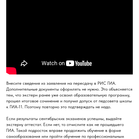
Внесите сведения из заявления на пересдачу в РИС ГИА.
Дополнительные документы оформлять не нужно. Это объясняется
тем, что экстерн ранее уже освоил образовательную программу,
прошел итоговое сочинение и получил допуск от педсовета школы
к ГИА-11. Поэтому повторно это подтверждать не надо.
Если результаты сентябрьских экзаменов успешны, выдайте
экстерну аттестат. Если нет, то отчислите как не прошедшего
ГИА. Такой подросток вправе продолжить обучение в форме
самообразования или пройти обучение по профессиональным