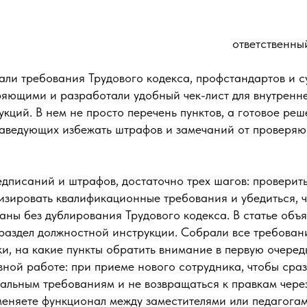
ответственны
ли требования Трудового кодекса, профстандартов и с
ряющими и разработали удобный чек-лист для внутренн
кций. В нем не просто перечень пунктов, а готовое реш
заведующих избежать штрафов и замечаний от проверяю
едписаний и штрафов, достаточно трех шагов: провери
изировать квалификационные требования и убедиться, 
ны без дублирования Трудового кодекса. В статье объя
раздел должностной инструкции. Собрали все требовани
ки, на какие пункты обратить внимание в первую очеред
вной работе: при приеме нового сотрудника, чтобы сраз
альным требованиям и не возвращаться к правкам чере
меняете функционал между заместителями или педагогам