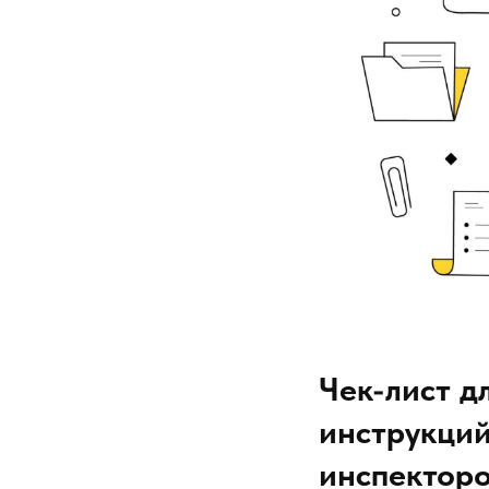
Чек-лист д
инструкций
инспектор