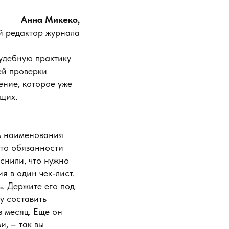
Анна Микеко,
й редактор журнала
удебную практику
ей проверки
ение, которое уже
щих.
ть наименования
что обязанности
снили, что нужно
я в один чек-лист.
ь. Держите его под
у составить
з месяц. Еще он
и, – так вы