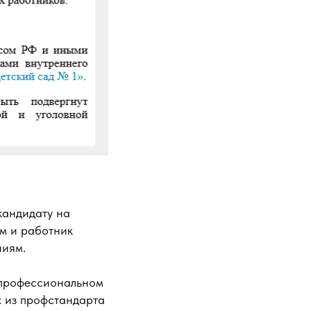
кандидату на
ам и работник
ниям.
 профессиональном
х из профстандарта