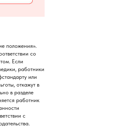
ие положения».
оответствии со
том. Если
медики, работники
фстандарту или
готы, откажут в
ьно в разделе
няется работник
занности
ветствии с
одательства.