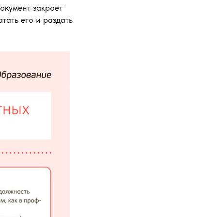
окумент закроет
атать его и раздать