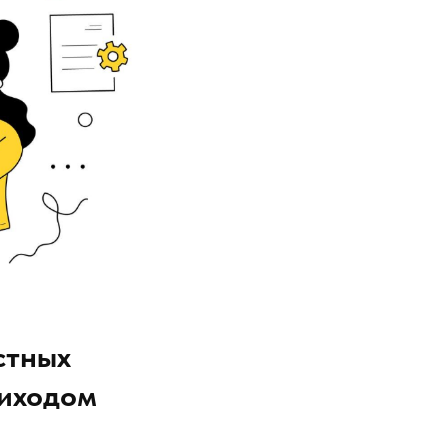
стных
риходом