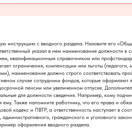
ую инструкцию с вводного раздела. Назовите его «Общ
тветственный указал в нем наименование должности в с
ем, квалификационным справочником или профстандар
гает ограничения, компенсации или льготы (педагоги, 
ями), наименование должно строго соответствовать про
тивном случае сотрудники фондов, которые оформляют ль
досрочной пенсии или увеличенном отпуске. Дополнител
кальные для должности сведения. Например, кому подчи
я ему. Также напомните работнику, что его права и обя
овой кодекс и ПВТР, а ответственность наступает в соот
 административного, гражданского и уголовного закон
пример оформления вводного раздела.