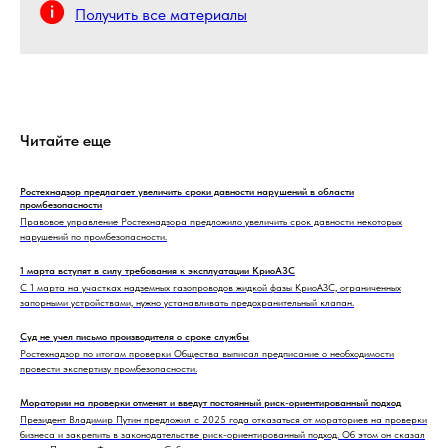
Получить все материалы
Читайте еще
Ростехнадзор предлагает увеличить сроки давности нарушений в области
промбезопасности
Правовое управление Ростехнадзора предложило увеличить срок давности некоторых
нарушений по промбезопасности.
1 марта вступят в силу требования к эксплуатации КриоАЗС
С 1 марта на участках надземных газопроводов жидкой фазы КриоАЗС, ограниченных
запорными устройствами, нужно устанавливать предохранительный клапан.
Суд не учел письмо производителя о сроке службы
Ростехнадзор по итогам проверки Общества выписал предписание о необходимости
провести экспертизу промбезопасности.
Моратории на проверки отменят и введут постоянный риск-ориентированный подход
Президент Владимир Путин предложил с 2025 года отказаться от мораториев на проверки
бизнеса и закрепить в законодательстве риск-ориентированный подход. Об этом он сказал