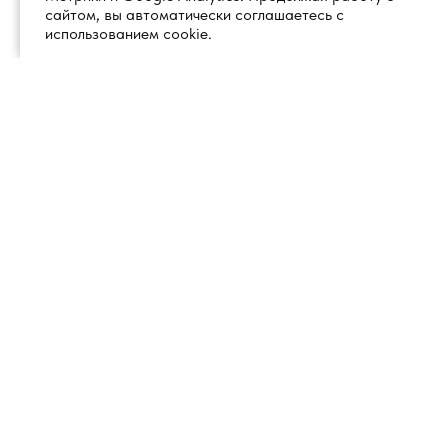
сайтом, вы автоматически соглашаетесь с
использованием cookie.
+7 (495) 260 18 50
101000, город Москва, вн.тер.г.
муниципальный округ
info@1glss.ru
Красносельский, пер. Уланский, дом
22, стр. 1, помещение 1Н/6