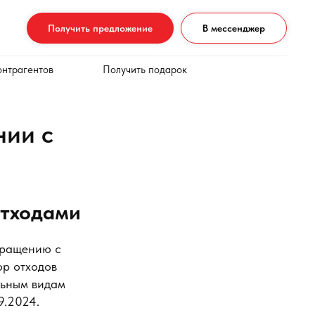
Получить предложение
В мессенджер
онтрагентов
Получить подарок
нии с
отходами
бращению с
ор отходов
льным видам
9.2024.