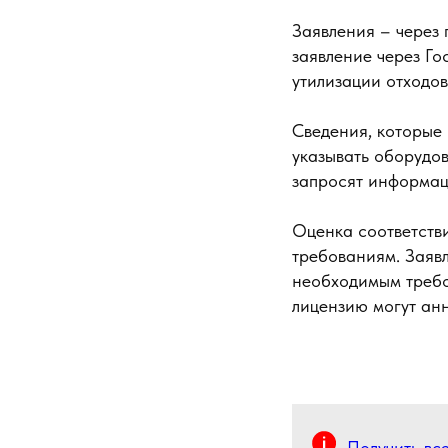
Заявления – через 
заявление через Го
утилизации отходов
Сведения, которые 
указывать оборудо
запросят информаци
Оценка соответстви
требованиям. Заявл
необходимым требо
лицензию могут анн
Получить вс