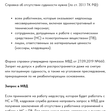
Справка об отсутствии судимости нужна (по ст. 351.1 ТК РФ):
всем работникам, которые оказывают медпомощь
несовершеннолетним, включая административный и
технический персонал;
сотрудникам, допущенным к работе с наркотическими
средствами (НС) и психотропными веществами (ПВ);
лицам, ответственным за материальные ценности
(кассиры, кладовщики).
Форма справки утверждена приказом МВД от 27.09.2019 №660.
Запрет на допуск к работе распространяется даже на снятую
или погашенную судимость, а также на уголовное преследование,
прекращенное по не реабилитирующим основаниям.
Запрос в МВД
Если принимаете на работу медсестру, которая будет работать с
НС и ПВ, кадровая служба должна направить запрос в МВД для
получения заключения об отсутствии у работника ограничений к
работе с НС и ПВ. Для этого нужно подать заявление и анкету на