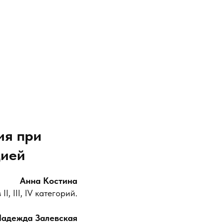
ия при
цией
Анна Костина
, III, IV категорий.
адежда Залевская