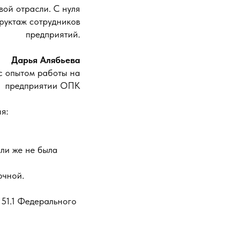
вой отрасли. С нуля
руктаж сотрудников
предприятий.
Дарья Алябьева
с опытом работы на
предприятии ОПК
я:
или же не была
очной.
 51.1 Федерального