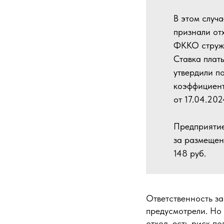
В этом случ
признали от
ФККО стружк
Ставка платы
утвердили п
коэффициент
от 17.04.20
Предприятие
за размещен
148 руб.
Ответственность з
предусмотрели. Но
отход, есть риск 