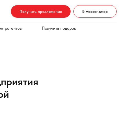
Получить предложение
В мессенджер
онтрагентов
Получить подарок
дприятия
ой