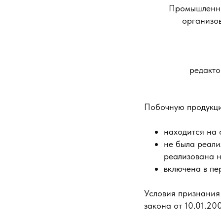
Промышленный
организов
редакто
Побочную продукцию
находится на 
не была реали
реализована н
включена в пе
Условия признания 
закона от 10.01.2