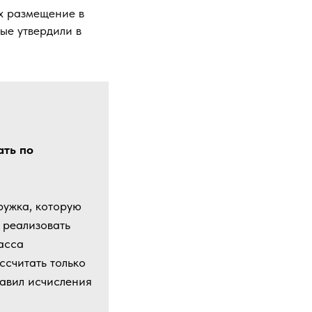
их размещение в
ые утвердили в
ать по
ружка, которую
 реализовать
асса
ссчитать только
равил исчисления