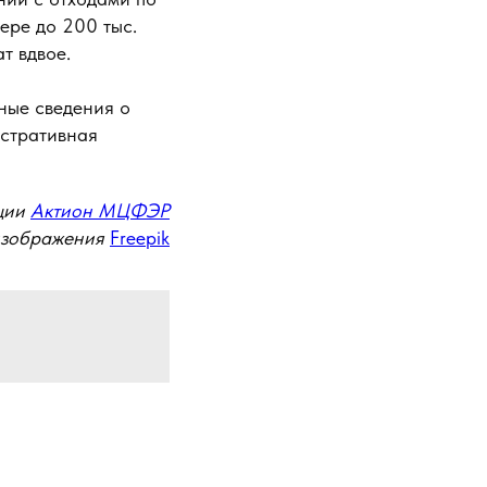
ере до 200 тыс.
т вдвое.
ные сведения о
истративная
ции
Актион МЦФЭР
изображения
Freepik