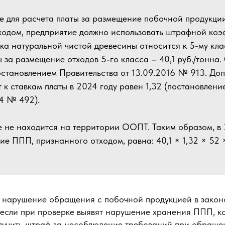
ае для расчета платы за размещение побочной продукци
ходом, предприятие должно использовать штрафной коэ
а натуральной чистой древесины относится к 5-му кла
 за размещение отходов 5-го класса – 40,1 руб./тонна.
остановлением Правительства от 13.09.2016 № 913. До
 к ставкам платы в 2024 году равен 1,32 (постановлени
24 № 492).
 не находится на территории ООПТ. Таким образом, в 
ие ППП, признанного отходом, равна: 40,1 × 1,32 × 52 
а нарушение обращения с побочной продукцией в закон
 если при проверке выявят нарушение хранения ППП, к
получить штраф за несоблюдение требований при обраще