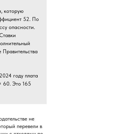
и, которую
ффициент 52. По
ссу опасности.
 Ставки
полнительный
е Правительства
2024 году плата
× 60. Это 165
одательстве не
оторый перевели в
нии с отходами по