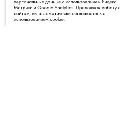
персональные данные с использованием Яндекс
Метрики и Google Analytics. Продолжая работу с
сайтом, вы автоматически соглашаетесь с
использованием cookie.
+7 (495) 260 18 50
101000, город Москва, вн.тер.г.
муниципальный округ
info@1glss.ru
Красносельский, пер. Уланский, дом
22, стр. 1, помещение 1Н/6