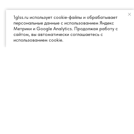
1glss.ru использует cookie-файлы и обрабатывает
персональные данные с использованием Яндекс
Метрики и Google Analytics. Продолжая работу с
сайтом, вы автоматически соглашаетесь с
использованием cookie.
+7 (495) 260 18 50
101000, город Москва, вн.тер.г.
муниципальный округ
info@1glss.ru
Красносельский, пер. Уланский, дом