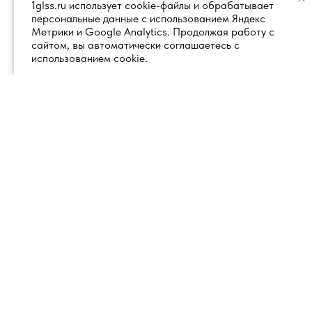
1glss.ru использует cookie-файлы и обрабатывает
персональные данные с использованием Яндекс
Метрики и Google Analytics. Продолжая работу с
сайтом, вы автоматически соглашаетесь с
использованием cookie.
+7 (495) 260 18 50
101000, город Москва, вн.тер.г.
муниципальный округ
info@1glss.ru
Красносельский, пер. Уланский, дом
22, стр. 1, помещение 1Н/6