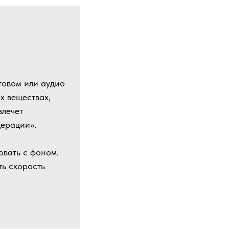
товом или аудио
х веществах,
влечет
дерации».
овать с фоном.
ь скорость