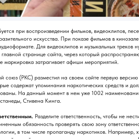
уется при воспроизведении фильмов, видеоклипов, песе
разительного искусства. При показе фильмов в кинозал
аудиоформате. Для видеоклипов и музыкальных треков н
 главной странице сайта, через который распространяю
же маркировка затрагивает афиши мероприятий.
й союз (РКС) разместил на своем сайте первую версию
орые содержат упоминания наркотических средств и до
ованы. На данный момент в нем уже 1002 наименования
станеды, Стивена Кинга.
тветственным.
Разделите ответственность, чтобы не нест
иненным обязанность проверять свою зону ответственн
логии, в том числе пропаганду наркотиков. Например, 