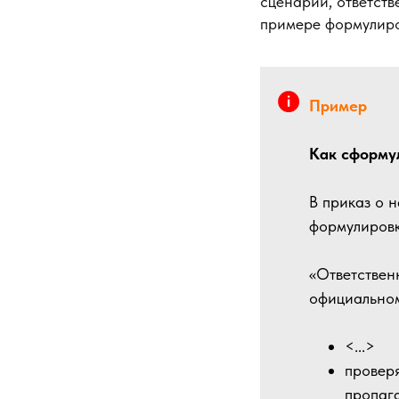
сценарии, ответств
примере формулиро
Пример
Как сформул
В приказ о 
формулировк
«Ответствен
официальном
<...>
провер
пропага