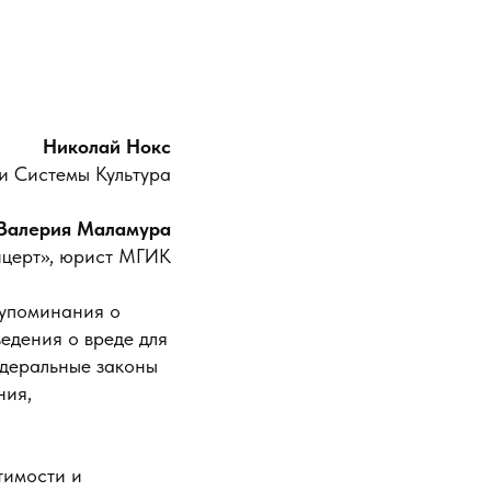
Николай Нокс
и Системы Культура
Валерия Маламура
нцерт», юрист МГИК
 упоминания о
едения о вреде для
едеральные законы
ния,
тимости и