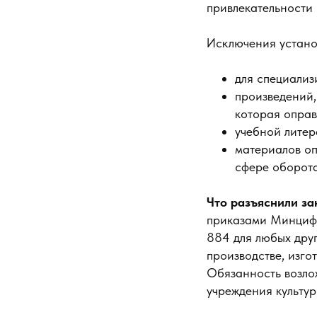
привлекательности 
Исключения устано
для специализ
произведений,
которая опра
учебной литер
материалов оп
сфере оборота
Что разъяснили з
приказами Минцифр
884 для любых дру
производстве, изго
Обязанность возлож
учреждения культур