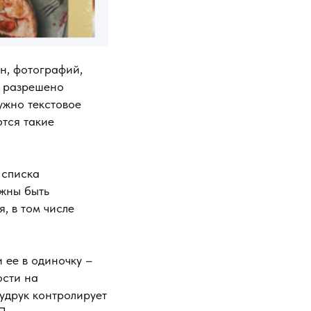
н, фотографий,
е разрешено
ужно текстовое
тся такие
 списка
лжны быть
, в том числе
и ее в одиночку –
ости на
худрук контролирует