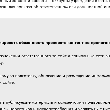
енный за сайт и соцсети – аккаунты учреждения в сети.
вки для приказа об ответственном или должностной инс
ировать обязанность проверять контент на пропаган
назначении ответственного за сайт и социальные сети в
у:
ному за подготовку, обновление и размещение информа
 сайте:
ять публикуемые материалы и комментарии пользовател
нды наркотиков и наркопотребления и удалять их с ци