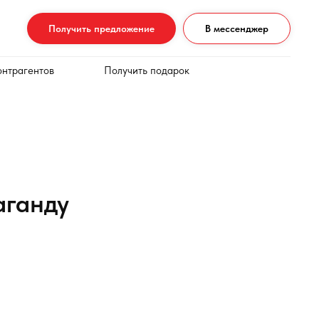
Получить предложение
В мессенджер
онтрагентов
Получить подарок
аганду