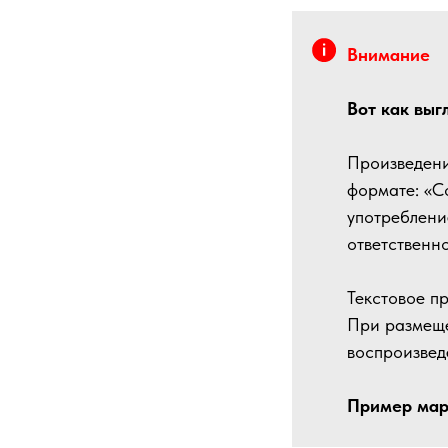
Внимание
Вот как вы
Произведени
формате: «С
употреблени
ответственн
Текстовое п
При размеще
воспроизвед
Пример мар