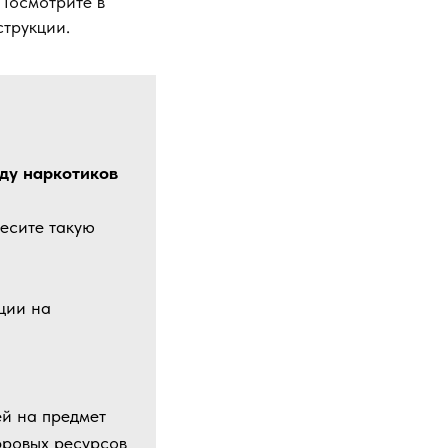
 Посмотрите в
трукции.
ду наркотиков
несите такую
ции на
ей на предмет
фровых ресурсов