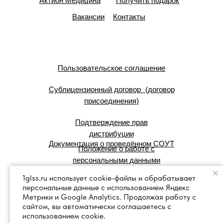
Актион Медицина
Получить подарок
Вакансии
Контакты
Пользовательское соглашение
Сублицензионный договор (договор
присоединения)
Подтверждение прав
дистрибуции
Документация о проведённом СОУТ
Положение о работе с
персональными данными
1glss.ru использует cookie-файлы и обрабатывает
персональные данные с использованием Яндекс
© 2007 — 2025 г. Система Сервис:
Метрики и Google Analytics. Продолжая работу с
справочные правовые системы.
сайтом, вы автоматически соглашаетесь с
использованием cookie.