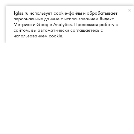
1glss.ru использует cookie-файлы и обрабатывает
персональные данные с использованием Яндекс
Метрики и Google Analytics. Продолжая работу с
сайтом, вы автоматически соглашаетесь с
использованием cookie.
+7 (495) 260 18 50
101000, город Москва, вн.тер.г.
муниципальный округ
info@1glss.ru