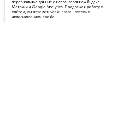
персональные данные с использованием Яндекс
Метрики и Google Analytics. Продолжая работу с
сайтом, вы автоматически соглашаетесь с
использованием cookie.
+7 (495) 260 18 50
101000, город Москва, вн.тер.г.
муниципальный округ
info@1glss.ru
Красносельский, пер. Уланский, дом
22, стр. 1, помещение 1Н/6