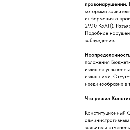
правонарушении.
которыми заявитель
информация о праве
29.10 КоАП). Разъя
Подобное нарушени
заблуждение.
Неопределенность
положения Бюджетн
излишне уплаченны
излишними. Отсутс
неединообразие в 
Что решил Консти
Конституционный С
административным 
заявителя отменены