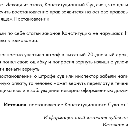
. Исходя из этого, Конституционный Суд счел, что дал
чить восстановление прав заявителя на основе правовы
оящем Постановлении.
ами по себе статьи законов Конституцию не нарушают. 
ла в толковании:
полностью уплатила штраф в льготный 20-дневный срок,
а понял свою ошибку и попросил вернуть излишне упла
ти деньги вернуть.
постановлении о штрафе суд или инспектор забыли напи
ую оплату, то человек может вернуть переплату в течени
ьщика ввели в заблуждение неверно оформленным докум
Источник:
постановление Конституционного Суда от 
Информационный источник публика
Источник 