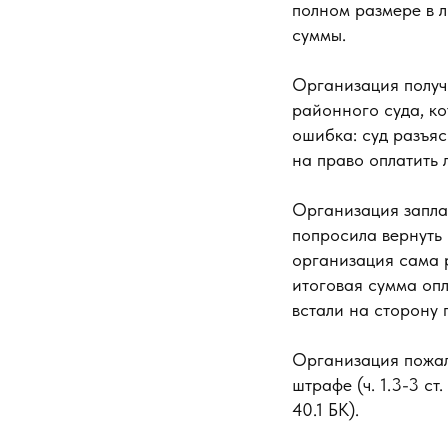
полном размере в л
суммы.
Организация получ
районного суда, к
ошибка: суд разъяс
на право оплатить 
Организация заплат
попросила вернуть 
организация сама 
итоговая сумма опл
встали на сторону 
Организация пожал
штрафе (ч. 1.3-3 ст
40.1 БК).