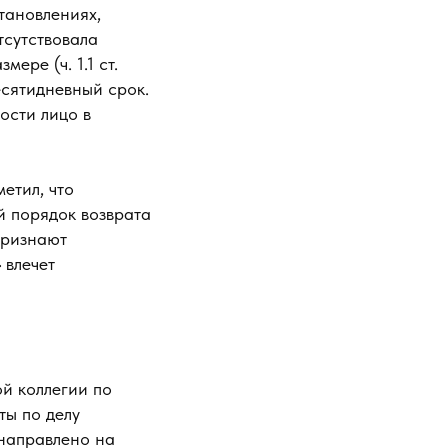
становлениях,
тсутствовала
ере (ч. 1.1 ст.
есятидневный срок.
ости лицо в
етил, что
й порядок возврата
признают
 влечет
й коллегии по
ты по делу
 направлено на