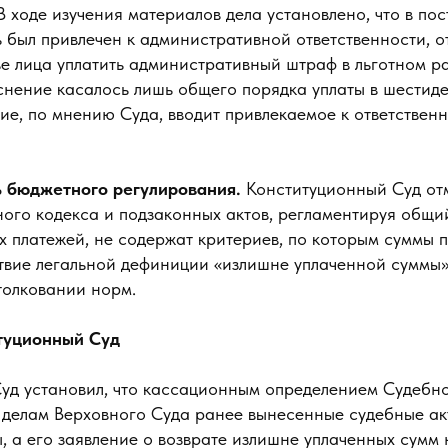
В ходе изучения материалов дела установлено, что в по
 был привлечен к административной ответственности, о
 лица уплатить административный штраф в льготном разм
снение касалось лишь общего порядка уплаты в шестид
е, по мнению Суда, вводит привлекаемое к ответственн
 бюджетного регулирования.
Конституционный Суд отм
ого кодекса и подзаконных актов, регламентируя общи
х платежей, не содержат критериев, по которым суммы 
твие легальной дефиниции «излишне уплаченной суммы»
толковании норм.
туционный Суд
уд установил, что кассационным определением Судебно
делам Верховного Суда ранее вынесенные судебные ак
, а его заявление о возврате излишне уплаченных сумм