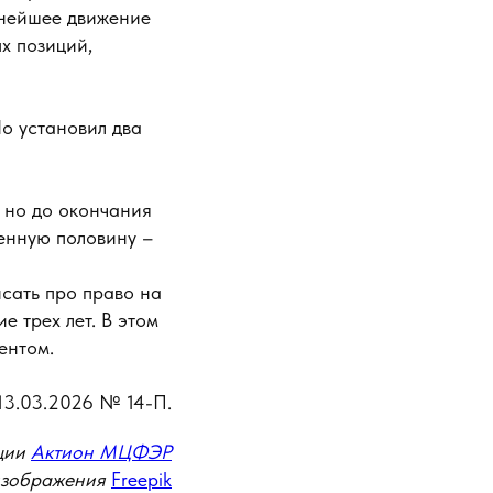
ьнейшее движение
х позиций,
Но установил два
 но до окончания
ченную половину –
сать про право на
е трех лет. В этом
ентом.
13.03.2026 № 14-П.
ции
Актион МЦФЭР
изображения
Freepik