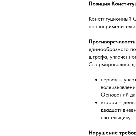
Позиция Конститу
Конституционный С
правоприменительн
Противоречивость
единообразного по
штрафа, уплаченног
Сформировались дв
первая – упла
волеизъявлени
Оснований для
вторая – день
двадцатидневн
плательщику.
Нарушение требов