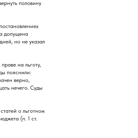
вернуть половину
 постановлениях
ла допущена
дней, но не указал
праве на льготу,
уды пояснили:
ачен верно,
щать нечего. Суды
статей о льготном
юджета (п. 1 ст.