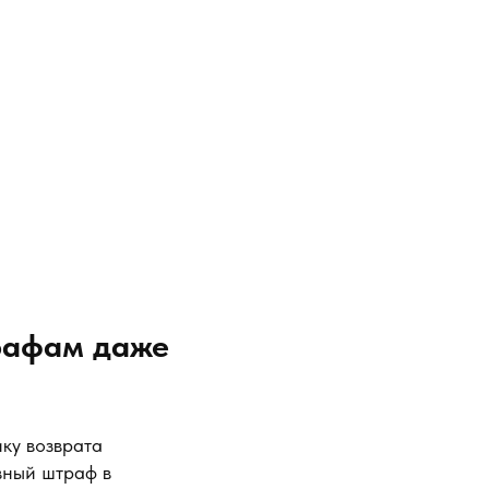
рафам даже
ку возврата
вный штраф в