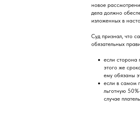
новое рассмотрение
дела должно обеспе
изложенных в наст
Суд признал, что с
обязательных прави
если сторона 
этого же срок
ему обязаны э
если в самом 
льготную 50%-н
случае плател