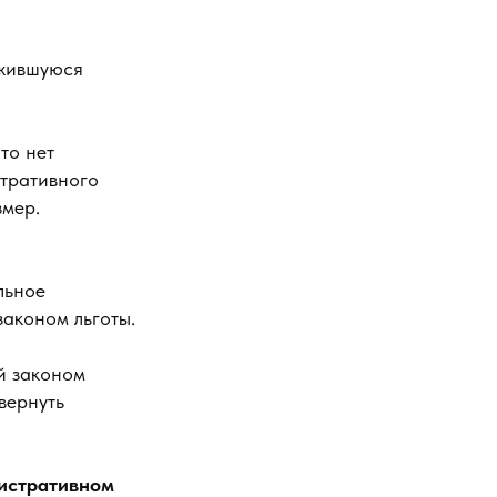
ожившуюся
то нет
стративного
змер.
льное
законом льготы.
ый законом
вернуть
истративном