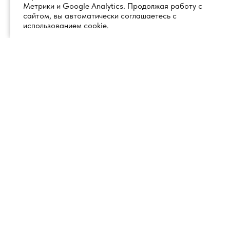
Метрики и Google Analytics. Продолжая работу с
сайтом, вы автоматически соглашаетесь с
использованием cookie.
+7 (495) 260 18 50
101000, город Москва, вн.тер.г.
муниципальный округ
info@1glss.ru
Красносельский, пер. Уланский, дом
22, стр. 1, помещение 1Н/6