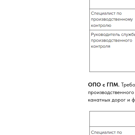
ОПО с ГПМ.
Требо
производственного
канатных дорог и ф