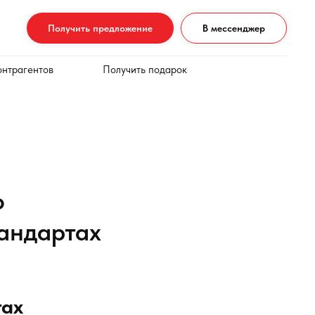
Получить предложение
В мессенджер
онтрагентов
Получить подарок
о
андартах
тах