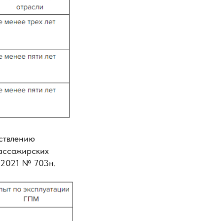
ствлению
пассажирских
0.2021 № 703н.