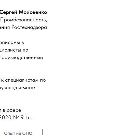
Сергей Моисеенко
 Промбезопасность,
ления Ростехнадзора
описаны в
циалисты по
 производственный
 к специалистам по
грузоподъемные
 в сфере
2020 № 911н.