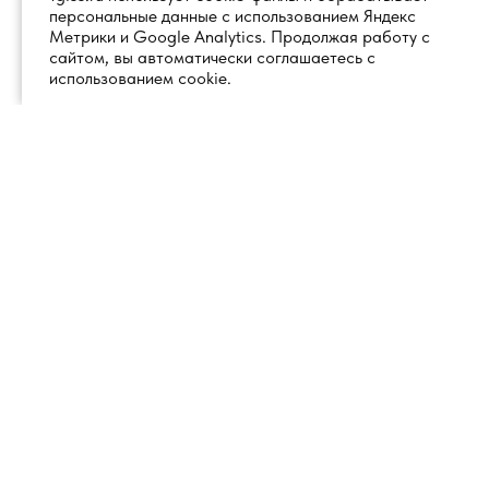
персональные данные с использованием Яндекс
Метрики и Google Analytics. Продолжая работу с
сайтом, вы автоматически соглашаетесь с
использованием cookie.
+7 (495) 260 18 50
101000, город Москва, вн.тер.г.
муниципальный округ
info@1glss.ru
Красносельский, пер. Уланский, дом
22, стр. 1, помещение 1Н/6