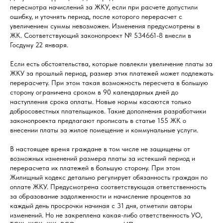
пересмотра начислений за ЖКУ, если при расчете допустили
ошибку, и уточнять период, после которого перерасчет с
увеличением суммы невозможен. Изменения предусмотрены в
ЖК. Соответствующий законопроект № 534661-8 внесли в
Госдуму 22 января.
Если есть обстоятельства, которые повлекли увеличение платы за
ЖКУ за прошлый период, размер этих платежей может подлежать
перерасчету. При этом такая возможность пересчета в большую
сторону ограничена сроком в 90 календарных дней до
наступления срока оплаты. Новые нормы касаются только
добросовестных плательщиков. Такие дополнения разработчики
законопроекта предлагают прописать в статье 155 ЖК о
внесении платы за жилое помещение и коммунальные услуги.
В настоящее время граждане в том числе не защищены от
возможных изменений размера платы за истекший период и
перерасчета их платежей в большую сторону. При этом
Жилищный кодекс детально регулирует обязанность граждан по
оплате ЖКУ. Предусмотрена соответствующая ответственность
за образование задолженности и начисление процентов за
каждый день просрочки начиная с 31 дня, отметили авторы
изменений. Но не закреплена какая-либо ответственность УО,