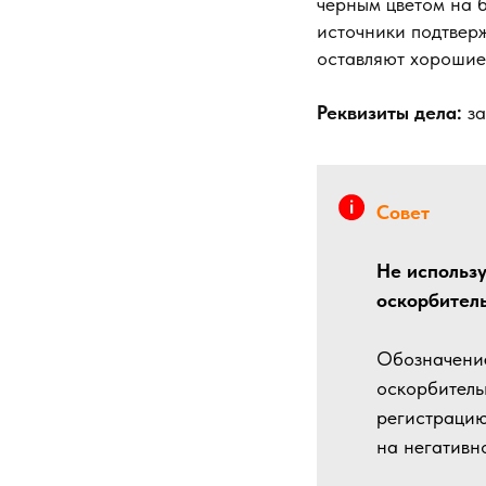
черным цветом на 
источники подтверж
оставляют хорошие
Реквизиты дела:
за
Совет
Не использу
оскорбител
Обозначение
оскорбитель
регистрацию
на негативн