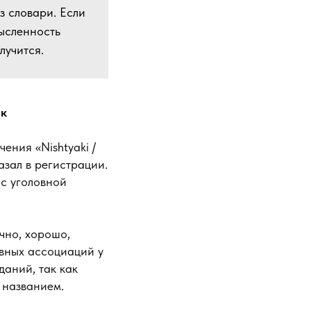
з словари. Если
мысленность
лучится.
ак
ния «Nishtyaki /
азал в регистрации.
с уголовной
чно, хорошо,
ивных ассоциаций у
даний, так как
 названием.