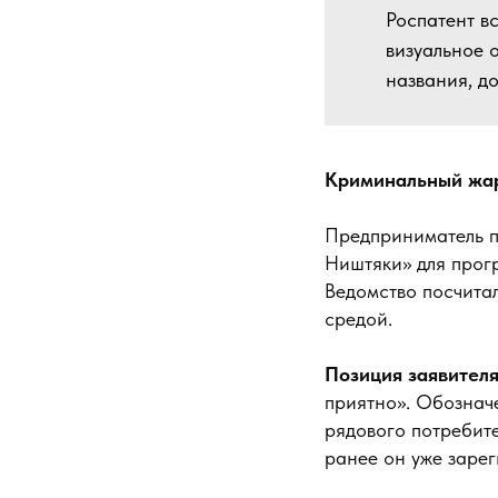
Роспатент в
визуальное 
названия, д
Криминальный жарг
Предприниматель п
Ништяки» для прогр
Ведомство посчита
средой.
Позиция заявителя
приятно». Обознач
рядового потребите
ранее он уже заре