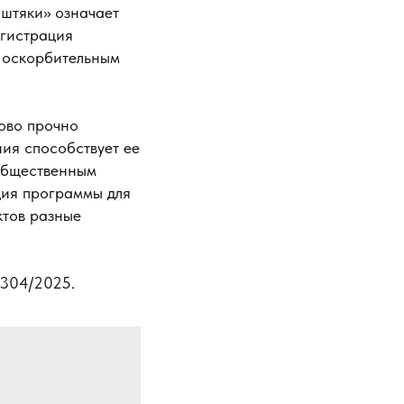
штяки» означает
егистрация
 оскорбительным
лово прочно
ия способствует ее
 общественным
ция программы для
ктов разные
-304/2025.