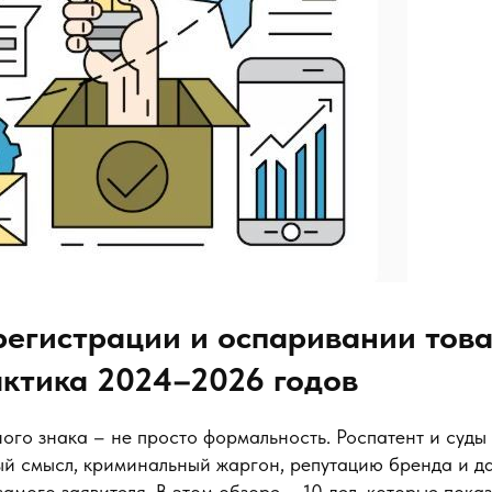
регистрации и оспаривании тов
актика 2024–2026 годов
ого знака – не просто формальность. Роспатент и суды
ый смысл, криминальный жаргон, репутацию бренда и д
амого заявителя. В этом обзоре – 10 дел, которые показ