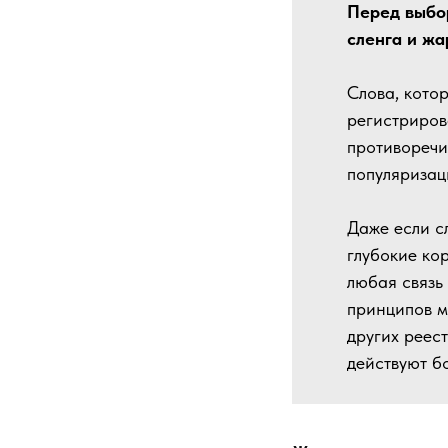
Перед выбор
сленга и жа
Слова, кото
регистриров
противоречи
популяризац
Даже если с
глубокие ко
любая связь
принципов мо
других реес
действуют б