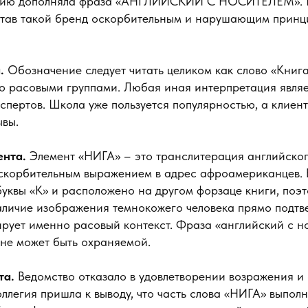
ицию дополняла фраза «АНГЛИЙСКИЙ С НОСИТЕЛЕМ». Ро
итав такой бренд оскорбительным и нарушающим принц
.
Обозначение следует читать целиком как слово «Книга
бо расовыми группами. Любая иная интерпретация явля
пертов. Школа уже пользуется популярностью, а клиент
ывы.
ента.
Элемент «НИГА» – это транслитерация английского
оскорбительным выражением в адрес афроамериканцев. В
буквы «К» и расположено на другом форзаце книги, поэт
аличие изображения темнокожего человека прямо подтве
ирует именно расовый контекст. Фраза «английский с н
 не может быть охраняемой.
та.
Ведомство отказало в удовлетворении возражения и
Коллегия пришла к выводу, что часть слова «НИГА» выпол