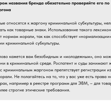
ом названия бренда обязательно проверяйте его по 
ргона
рые относятся к жаргону криминальной субкультуры, нел
ать как товарные знаки. Использование такого лексикон
т нормам морали, так как способствует «нормализации»
ии криминальной субкультуры.
лово кажется вам безобидным и «молодежным», оно мож
рни в криминальной среде. Роспатент и суды занимают 
 с криминальным жаргоном препятствует регистрации и
рали. Не полагайтесь на то, что у вас уже есть права н
трах, например в реестре программ для ЭВМ, – для това
олее строгие этические требования.