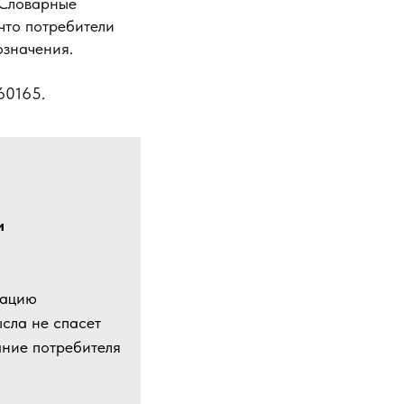
 Словарные
что потребители
означения.
60165.
и
рацию
сла не спасет
ание потребителя