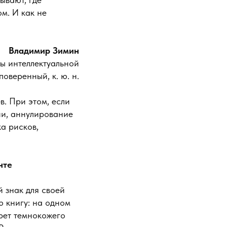
м. И как не
Владимир Зимин
ы интеллектуальной
оверенный, к. ю. н.
. При этом, если
ии, аннулирование
а рисков,
нте
 знак для своей
 книгу: на одном
рет темнокожего