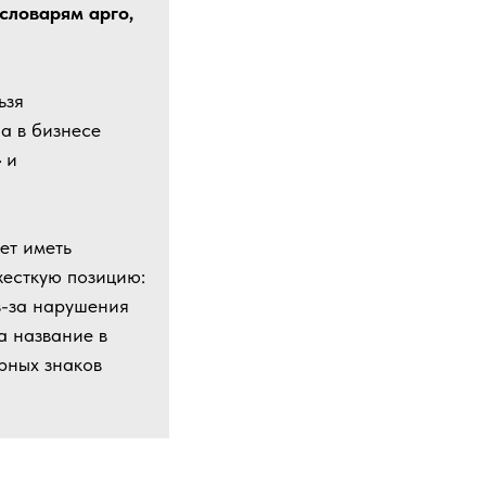
словарям арго,
ьзя
а в бизнесе
 и
ет иметь
жесткую позицию:
з-за нарушения
а название в
рных знаков