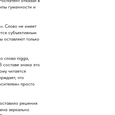
спатент отказал в
ипы гуманности и
». Слово не имеет
ется субъективным
ы оставляют только
 слова nigga,
 составе знака это
ому читается
рждает, что
осителем» просто
 оставило решения
нена зеркально