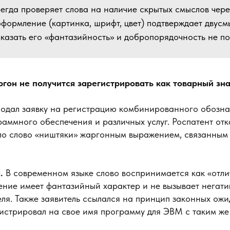
сегда проверяет слова на наличие скрытых смыслов чере
оформление (картинка, шрифт, цвет) подтверждает двус
оказать его «фантазийность» и добропорядочность не по
он не получится зарегистрировать как товарный зн
одал заявку на регистрацию комбинированного обозначе
аммного обеспечения и различных услуг. Роспатент отк
ло слово «ништяки» жаргонным выражением, связанным 
.
В современном языке слово воспринимается как «отли
ение имеет фантазийный характер и не вызывает негат
ля. Также заявитель ссылался на принцип законных ожи
гистрировал на свое имя программу для ЭВМ с таким же