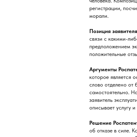
человека. Композ
регистрации, посч
морали.
Позиция заявителя
связи с какими-ли
предположением экс
положительные отз
Аргументы Роспат
которое является 
слово отделено от 
самостоятельно. Н
заявитель эксплуат
описывает услугу и
Решение Роспатен
об отказе в силе. 