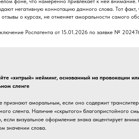
белом фоне, что намеренно привлекает к ней внимание.
дают негативную коннотацию данного слова. Тот факт, 
 отзывы о курсах, не отменяет аморальности самого об
ключение Роспатента от 15.01.2026 по заявке № 20247
йте «хитрый» нейминг, основанный на провокации ил
ьном сленге
 признают аморальным, если оно содержит транслите
ного сленга. Наличие «скрытого» благопристойного смы
, если визуальное оформление знака акцентирует вним
ом значении слова.