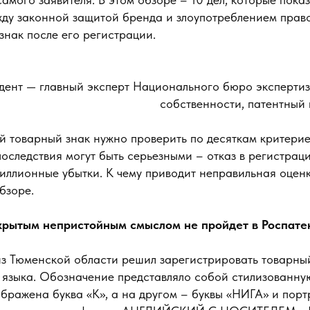
жду законной защитой бренда и злоупотреблением право
знак после его регистрации.
дент — главный эксперт Национального бюро экспертиз
собственности, патентный п
 товарный знак нужно проверить по десяткам критериев
последствия могут быть серьезными – отказ в регистрац
иллионные убытки. К чему приводит неправильная оценк
бзоре.
крытым непристойным смыслом не пройдет в Роспате
з Тюменской области решил зарегистрировать товарный
 языка. Обозначение представляло собой стилизованную
бражена буква «К», а на другом – буквы «НИГА» и порт