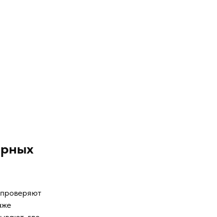
арных
 проверяют
аже
ывают, где