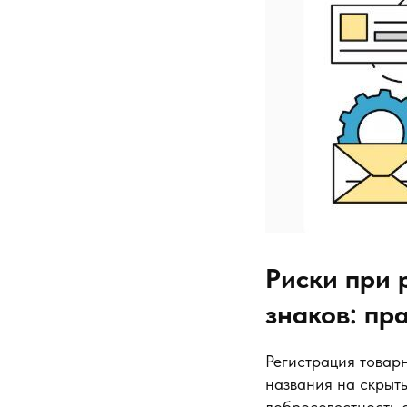
Риски при 
знаков: пр
Регистрация товарн
названия на скрыт
добросовестность с