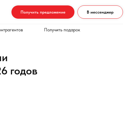
Получить предложение
В мессенджер
онтрагентов
Получить подарок
ии
6 годов