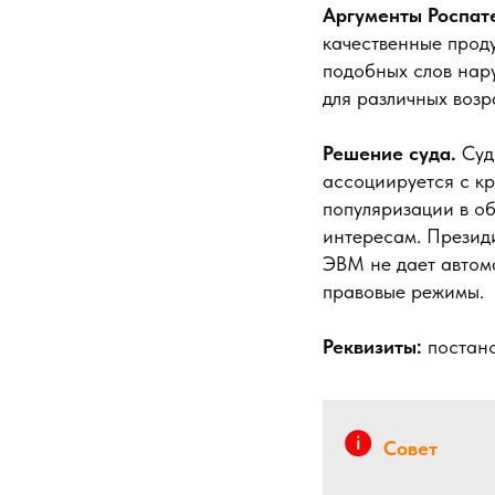
Аргументы Роспат
качественные прод
подобных слов нар
для различных возр
Решение суда.
Суд 
ассоциируется с кр
популяризации в о
интересам. Президи
ЭВМ не дает автома
правовые режимы.
Реквизиты:
постано
Совет