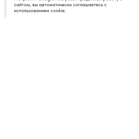
сайтом, вы автоматически соглашаетесь с
использованием cookie.
+7 (495) 260 18 50
101000, город Москва, вн.тер.г.
муниципальный округ
info@1glss.ru
Красносельский, пер. Уланский, дом
22, стр. 1, помещение 1Н/6