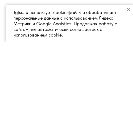
1glss.ru использует cookie-файлы и обрабатывает
персональные данные с использованием Яндекс
Метрики и Google Analytics. Продолжая работу с
сайтом, вы автоматически соглашаетесь с
использованием cookie.
+7 (495) 260 18 50
101000, город Москва, вн.тер.г.
муниципальный округ
info@1glss.ru
Красносельский, пер. Уланский, дом