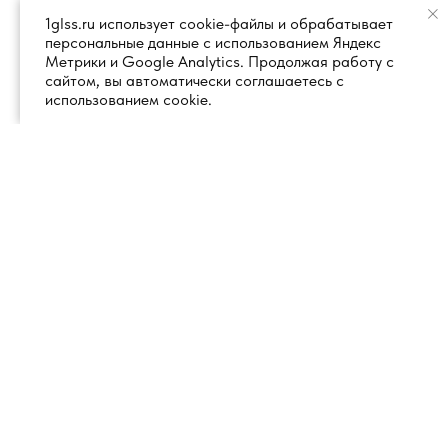
1glss.ru использует cookie-файлы и обрабатывает
персональные данные с использованием Яндекс
Метрики и Google Analytics. Продолжая работу с
сайтом, вы автоматически соглашаетесь с
использованием cookie.
+7 (495) 260 18 50
101000, город Москва, вн.тер.г.
муниципальный округ
info@1glss.ru
Красносельский, пер. Уланский, дом