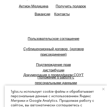
Актион Медицина
Получить подарок
Вакансии
Контакты
Пользовательское соглашение
Сублицензионный договор (договор
присоединения)
Подтверждение прав
дистрибуции
Документация о проведённом СОУТ
Положение о работе с
персональными данными
1glss.ru использует cookie-файлы и обрабатывает
персональные данные с использованием Яндекс
© 2007 — 2025 г. Система Сервис:
Метрики и Google Analytics. Продолжая работу с
справочные правовые системы.
сайтом, вы автоматически соглашаетесь с