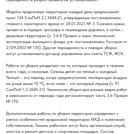
Убирать придомовую территорию каждый день предписывает
пункт 124 СанПиН 2.1.3684-21, утвержденных постановлением
главного санитарного врача от 28.01.2021 № 3. Сначала нужно
привести в порядок тротуары и пешеходные дорожки, а затем –
дворовые территории (п. 3.6.8 Правил и норм технической
эксплуатации жилищного фонда, утв. постановлением Госстроя от
27.09.2003 № 170). Другие периодичность и порядок уборки
могут устанавливать договор управления или смета ТСЖ, ЖСК.
Работы по уборке разделяют на те, которые проводят в течение
всего года, и сезонные. Сезоны делят на теплый и холодный.
Теплый – это период, когда среднесуточная температура воздуха
на улице выше 10 °С, если ниже – это холодный период (п. 91
СанПиН 1.2.3685-21). Технологию уборки для разных видов работ
в зависимости от периода года регламентирует часть 3.6 Правил
№ 170.
Дополнительные работы по уборке территории определяют с
учетом особенностей придомовой территории МКД и пожеланий
собственников. Такими работами могут быть организация клумб,
очистка и ремонт детских и спортивных площадок. Состав