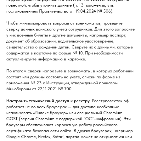
повесткой, чтобы уточнить данные (п. 13 положения, утв.
постановлением Правительства от 19.04.2024 № 506).
Чтобы минимизировать вопросы от военкоматов, проведите
сверку данных воинского учета сотрудников. Для этого запросите
у них военные билеты и другие документы, например паспорт,
документ об образовании, водительское удостоверение,
свидетельство о рождении детей. Сверьте их с данными, которые
содержатся в карточке по форме № 10. При необходимости
актуализируйте информацию в карточке.
По итогам сверки направьте в военкоматы, в которых работники
состоят или должны состоять на учете, списки по форме из
приложения № 23 к Инструкции, утвержденной приказом
Минобороны от 22.11.2021 № 700.
Настроить технический доступ к реестру.
Реестрповесток.рф
работает не во всех браузерах — для доступа необходимо
использовать «Яндекс.Браузер» или специальный Chromium
GOST (версия Chromium с поддержкой ГОСТ-шифрования). Эти
браузеры обеспечивают корректную работу российского
сертификата безопасности сайта. В других браузерах, например
Google Chrome, Firefox, Safari, портал может не открываться или