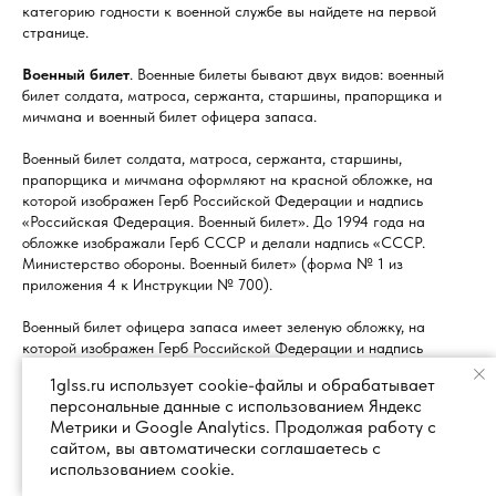
категорию годности к военной службе вы найдете на первой
странице.
Военный билет
. Военные билеты бывают двух видов: военный
билет солдата, матроса, сержанта, старшины, прапорщика и
мичмана и военный билет офицера запаса.
Военный билет солдата, матроса, сержанта, старшины,
прапорщика и мичмана оформляют на красной обложке, на
которой изображен Герб Российской Федерации и надпись
«Российская Федерация. Военный билет». До 1994 года на
обложке изображали Герб СССР и делали надпись «СССР.
Министерство обороны. Военный билет» (форма № 1 из
приложения 4 к Инструкции № 700).
Военный билет офицера запаса имеет зеленую обложку, на
которой изображен Герб Российской Федерации и надпись
«Российская Федерация. Военный билет офицера запаса»
1glss.ru использует cookie-файлы и обрабатывает
(форма № 2 из приложения 1 к Инструкции № 700).
персональные данные с использованием Яндекс
Метрики и Google Analytics. Продолжая работу с
До 2000 года на обложке изображали Герб СССР и делали
сайтом, вы автоматически соглашаетесь с
надпись «Министерство обороны. Военный билет офицера запаса
использованием cookie.
Вооруженных Сил СССР» или «Военный билет генерала запаса
Вооруженных Сил СССР».