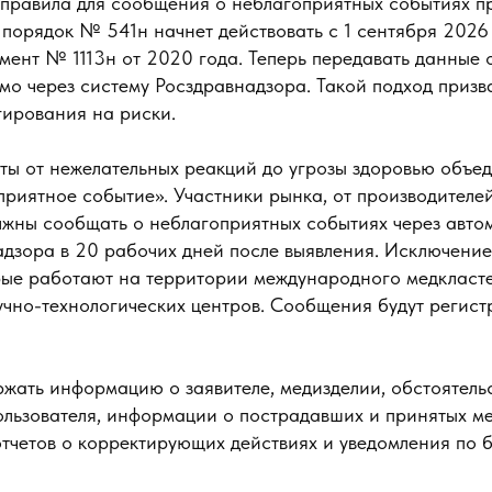
правила для сообщения о неблагоприятных событиях п
порядок № 541н начнет действовать с 1 сентября 2026
мент № 1113н от 2020 года. Теперь передавать данные 
мо через систему Росздравнадзора. Такой подход призв
гирования на риски.
нты от нежелательных реакций до угрозы здоровью объе
риятное событие». Участники рынка, от производителе
лжны сообщать о неблагоприятных событиях через авт
адзора в 20 рабочих дней после выявления. Исключение
рые работают на территории международного медкласт
чно-технологических центров. Сообщения будут регист
жать информацию о заявителе, медизделии, обстоятельс
ользователя, информации о пострадавших и принятых ме
тчетов о корректирующих действиях и уведомления по 