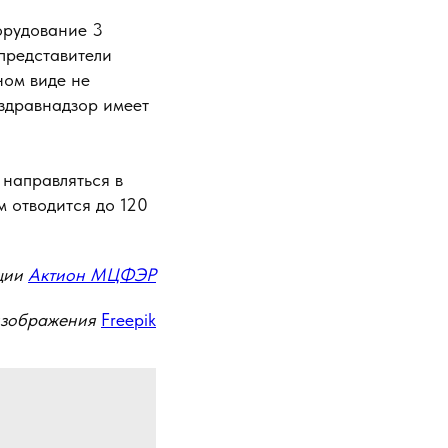
орудование 3
представители
ном виде не
сздравнадзор имеет
 направляться в
м отводится до 120
ции
Актион МЦФЭР
изображения
Freepik