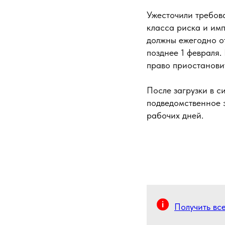
Ужесточили требова
класса риска и им
должны ежегодно от
позднее 1 февраля.
право приостанови
После загрузки в с
подведомственное э
рабочих дней.
Получить вс