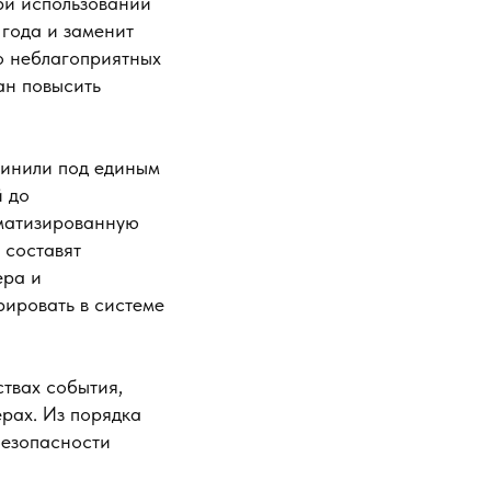
ри использовании
 года и заменит
о неблагоприятных
ан повысить
динили под единым
й до
оматизированную
 составят
ера и
рировать в системе
твах события,
рах. Из порядка
безопасности