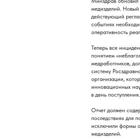
Минздрав обновил 
медизделий. Новый 
действующий регла
событиях необходи
оперативность реа
Теперь все инциде
понятием «неблагоп
медработников, до
систему Росздравн
организации, кото
инновационных нау
в день поступления.
Отчет должен содер
последствиях для п
исключили формы о
медизделий.