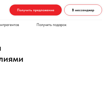
Получить предложение
В мессенджер
онтрагентов
Получить подарок
я
елиями