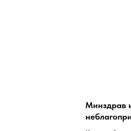
Минздрав 
неблагопр