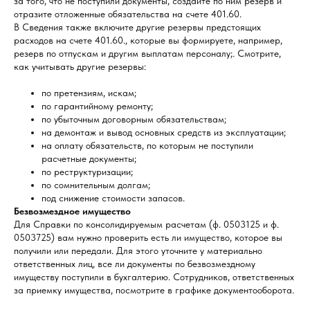
за того, что не поступили документы, создайте по ним резерв и
отразите отложенные обязательства на счете 401.60.
В Сведения также включите другие резервы предстоящих
расходов на счете 401.60., которые вы формируете, например,
резерв по отпускам и другим выплатам персоналу;. Смотрите,
как учитывать другие резервы:
по претензиям, искам;
по гарантийному ремонту;
по убыточным договорным обязательствам;
на демонтаж и вывод основных средств из эксплуатации;
на оплату обязательств, по которым не поступили
расчетные документы;
по реструктуризации;
по сомнительным долгам;
под снижение стоимости запасов.
Безвозмездное имущество
Для Справки по консолидируемым расчетам (ф. 0503125 и ф.
0503725) вам нужно проверить есть ли имущество, которое вы
получили или передали. Для этого уточните у материально
ответственных лиц, все ли документы по безвозмездному
имуществу поступили в бухгалтерию. Сотрудников, ответственных
за приемку имущества, посмотрите в графике документооборота.