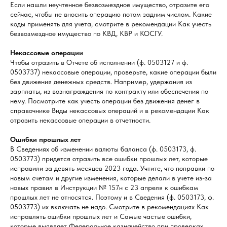
Если нашли неучтенное безвозмездное имущество, отразите его
сейчас, чтобы не вносить операцию потом задним числом. Какие
коды применять для учета, смотрите в рекомендации Как учесть
безвозмездное имущество по КВД, КВР и КОСГУ.
Некассовые операции
Чтобы отразить в Отчете об исполнении (ф. 0503127 и ф.
0503737) некассовые операции, проверьте, какие операции были
без движения денежных средств. Например, удержания из
зарплаты, из вознаграждения по контракту или обеспечения по
нему. Посмотрите как учесть операции без движения денег в
справочнике Виды некассовых операций и в рекомендации Как
отразить некассовые операции в отчетности.
Ошибки прошлых лет
В Сведениях об изменении валюты баланса (ф. 0503173, ф.
0503773) придется отразить все ошибки прошлых лет, которые
исправили за девять месяцев 2023 года. Учтите, что поправки по
новым счетам и другие изменения, которые делали в учете из-за
новых правил в Инструкции № 157н с 23 апреля к ошибкам
прошлых лет не относятся. Поэтому и в Сведения (ф. 0503173, ф.
0503773) их включать не надо. Смотрите в рекомендациях Как
исправлять ошибки прошлых лет и Самые частые ошибки,
которые выявляет Федеральное казначейство при проверках.