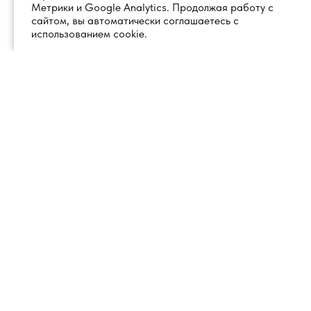
Метрики и Google Analytics. Продолжая работу с
сайтом, вы автоматически соглашаетесь с
использованием cookie.
+7 (495) 260 18 50
101000, город Москва, вн.тер.г.
муниципальный округ
info@1glss.ru
Красносельский, пер. Уланский, дом
22, стр. 1, помещение 1Н/6