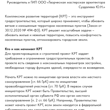
Руководитель и ГИП ООО «Творческая мастерская архитектора
Суздалева Ю.Н.»
Комплексное развитие территорий (КРТ) – это инструмент
градостроительства, который широко применяют, чтобы обновить
ветхие и изношенные территории населенных пунктов (Закон от
30.12.2020 № 494-ФЗ). КРТ решает масштабные задачи –
обновить жилые и нежилые территории, повысить комфортность
населенных пунктов, оптимизировать городские земли.
Кто и как начинает КРТ
Для проектировщиков и строителей проект КРТ задает
требования и ограничения градостроительных проектов. В
проекте есть сведения о максимальных параметрах застройки,
необходимых городу функциях зданий, очередности их возведения.
Начать КРТ можно по инициативе органов власти или местного
самоуправления (ст. 66 ГрК) или по инициативе
правообладателей участков (ст. 70 ГрК). В первом случае
инициатором КРТ может быть Правительство, высший
исполнительный орган субъекта РФ или орган местного
самоуправления (п. 2 ст. 66 ГрК). Например, Правительство
может начать проект КРТ, если земли находятся в федеральной
собственности или строительство планируют за счет