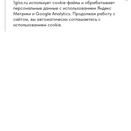
1glss.ru использует cookie-файлы и обрабатывает
персональные данные с использованием Яндекс
Метрики и Google Analytics. Продолжая работу с
сайтом, вы автоматически соглашаетесь с
использованием cookie.
+7 (495) 260 18 50
101000, город Москва, вн.тер.г.
муниципальный округ
info@1glss.ru
Красносельский, пер. Уланский, дом
22, стр. 1, помещение 1Н/6