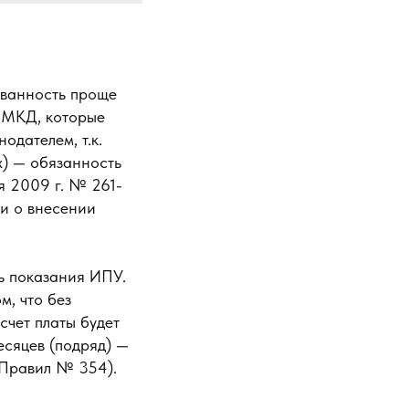
ованность проще
в МКД, которые
дателем, т.к.
х) — обязанность
я 2009 г. № 261-
и о внесении
ь показания ИПУ.
м, что без
счет платы будет
есяцев (подряд) —
9 Правил № 354).