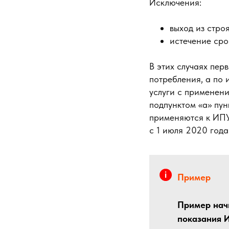
Исключения:
выход из стро
истечение сро
В этих случаях пер
потребления, а по
услуги с применен
подпунктом «а» пу
применяются к ИПУ
с 1 июля 2020 года (
Пример
Пример начи
показания 