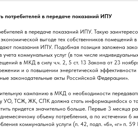
ть потребителей в передаче показаний ИПУ
ребителей в передаче показаний ИПУ. Такую заинтерес
а экономической выгоде тех собственников помещений 
дают показания ИПУ. Подобная позиция заложена законо
 учета коммунальных услуг (в том числе индивидуальны
щений в МКД в силу ч.ч. 2, 5 ст. 13 Закона от 23 ноябр
ежении и о повышении энергетической эффективности 
ьные законодательные акты Российской Федерации».
ительную кампанию в МКД о необходимости передават
у УО, ТСЖ, ЖК, СПК должна стать информацияdocx о то
ить придется значительно больше. Первые 3 месяца ра
днемесячному объему потребления, а по истечении 6 м
бления коммунальной услуги (п. 42, подп. «б», «г» п. 5