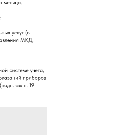
о месяца.
:
ных услуг (в
равления МКД,
ной системе учета,
показаний приборов
одп. «з» п. 19