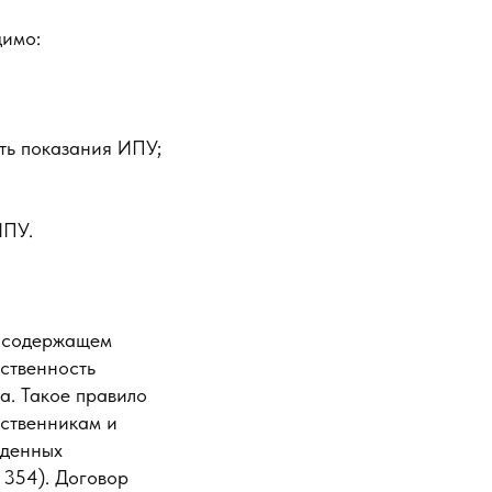
димо:
ать показания ИПУ;
ИПУ.
, содержащем
тственность
а. Такое правило
бственникам и
жденных
 354). Договор