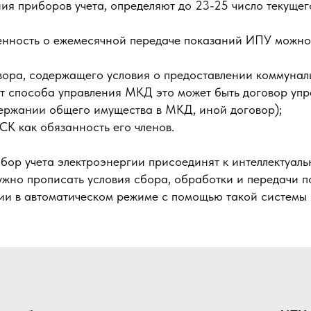
ия приборов учета, определяют до 23-25 число текущег
енность о ежемесячной передаче показаний ИПУ можно
вора, содержащего условия о предоставлении коммуналь
т способа управления МКД это может быть договор уп
ержании общего имущества в МКД, иной договор);
СК как обязанность его членов.
ибор учета электроэнергии присоединят к интеллектуаль
нужно прописать условия сбора, обработки и передачи 
ии в автоматическом режиме с помощью такой системы (п