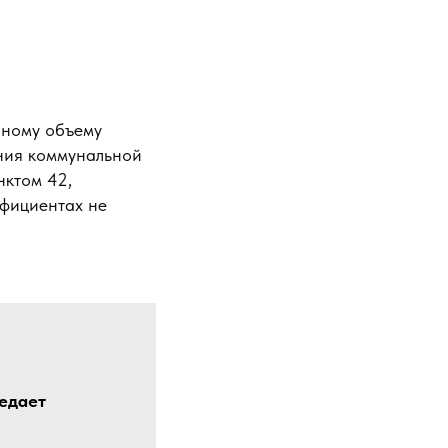
чному объему
ения коммунальной
нктом 42,
фициентах не
редает