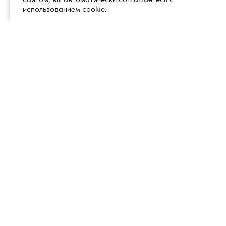
использованием cookie.
+7 (495) 260 18 50
101000, город Москва, вн.тер.г.
муниципальный округ
info@1glss.ru
Красносельский, пер. Уланский, дом
22, стр. 1, помещение 1Н/6