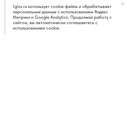
1glss.ru использует cookie-файлы и обрабатывает
персональные данные с использованием Яндекс
Метрики и Google Analytics. Продолжая работу с
сайтом, вы автоматически соглашаетесь с
использованием cookie.
+7 (495) 260 18 50
101000, город Москва, вн.тер.г.
муниципальный округ
info@1glss.ru
Красносельский, пер. Уланский, дом